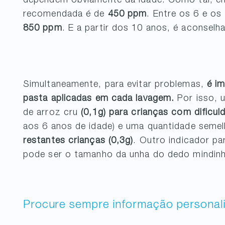
dependem obviamente da idade. Como tal, en
recomendada é de
450 ppm
. Entre os 6 e os
850 ppm
. E a partir dos 10 anos, é aconse
Simultaneamente, para evitar problemas,
é i
pasta aplicadas em cada lavagem.
Por isso, u
de arroz cru
(0,1g) para crianças com dificul
aos 6 anos de idade) e uma quantidade semel
restantes crianças (0,3g)
. Outro indicador pa
pode ser o tamanho da unha do dedo mindinh
Procure sempre informação personal