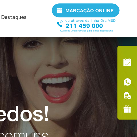
Destaques
edos!