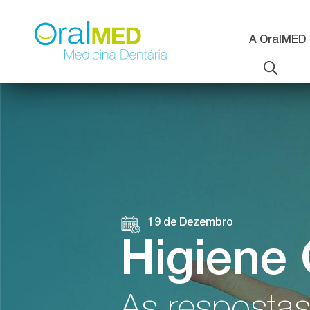
Passar
para
o
A OralMED
conteúdo
principal
19 de Dezembro
Higiene 