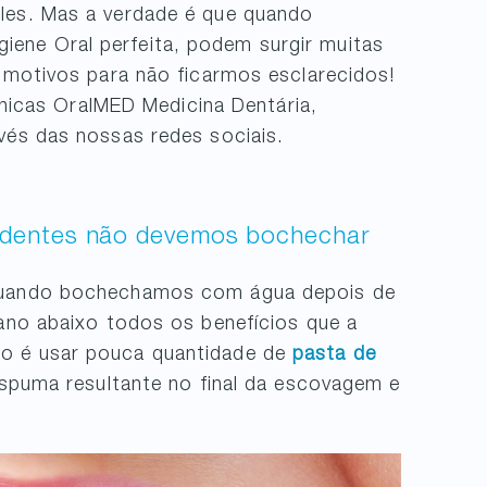
les. Mas a verdade é que quando
ene Oral perfeita, podem surgir muitas
á motivos para não ficarmos esclarecidos!
línicas OralMED Medicina Dentária,
vés das nossas redes sociais.
s dentes não devemos bochechar
 Quando bochechamos com água depois de
cano abaixo todos os benefícios que a
mo é usar pouca quantidade de
pasta de
 espuma resultante no final da escovagem e