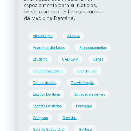
especialmente para si. Notícias,
temas e artigos de todas as áreas
da Medicina Dentária.
Alimentação
All-on-4
Aparelhos dentários
Branqueamentos
Bruxismo
CAD/CAM
Cáries
Cirurgia Avançada
Cirurgia Oral
Dentes do siso
Desvitalização
Estética Dentária
Extração de dentes
Facetas Dentárias
Formação
Gengivas
Gravidez
Guia de Saúde Oral
Halitose