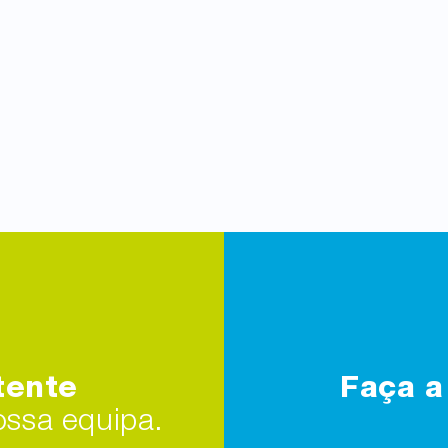
tente
Faça a
ssa equipa.