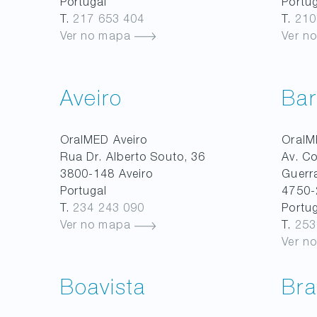
Portugal
Portu
T.
217 653 404
T.
210
Ver no mapa
Ver n
Aveiro
Bar
OralMED
Aveiro
Oral
Rua Dr. Alberto Souto, 36
Av. C
3800-148
Aveiro
Guerr
Portugal
4750-
T.
234 243 090
Portu
Ver no mapa
T.
253
Ver n
Boavista
Br