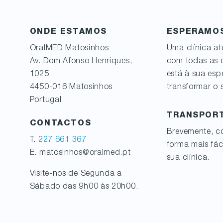
ONDE ESTAMOS
ESPERAMOS
OralMED
Matosinhos
Uma clínica at
Av. Dom Afonso Henriques,
com todas as
1025
está à sua esp
4450-016
Matosinhos
transformar o s
Portugal
TRANSPOR
CONTACTOS
Brevemente, co
T.
227 661 367
forma mais fác
E. matosinhos@oralmed.pt
sua clínica.
Visite-nos de Segunda a
Sábado das 9h00 às 20h00.