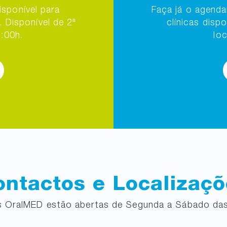
isponível para
Faça já o agend
 Disponível de 2ª
clínicas disp
2:00h.
lo
ntactos e Localizaç
as OralMED estão abertas de Segunda a Sábado das