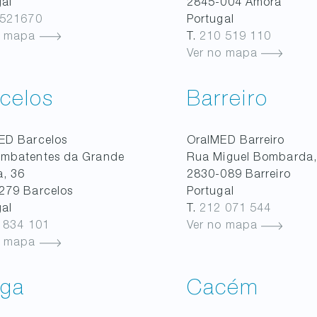
gal
2845-004
Amora
521670
Portugal
o mapa
T.
210 519 110
Ver no mapa
celos
Barreiro
MED
Barcelos
OralMED
Barreiro
ombatentes da Grande
Rua Miguel Bombarda,
a, 36
2830-089
Barreiro
279
Barcelos
Portugal
gal
T.
212 071 544
 834 101
Ver no mapa
o mapa
aga
Cacém