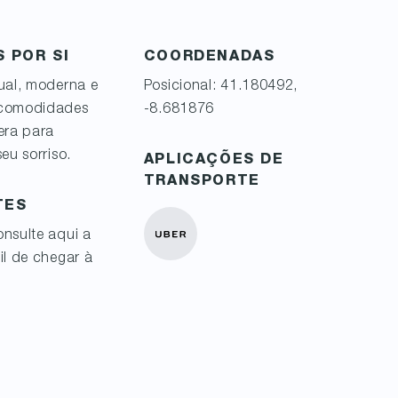
 POR SI
COORDENADAS
ual, moderna e
Posicional: 41.180492,
 comodidades
-8.681876
era para
eu sorriso.
APLICAÇÕES DE
TRANSPORTE
TES
nsulte aqui a
il de chegar à