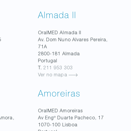
Almada II
OralMED
Almada II
5
Av. Dom Nuno Alvares Pereira,
71A
2800-181
Almada
Portugal
T.
211 953 303
Ver no mapa
Amoreiras
OralMED
Amoreiras
Amora,
Av Engº Duarte Pacheco, 17
1070-100
Lisboa