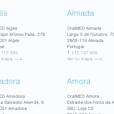
és
Almada
MED
Algés
OralMED
Almada
ajor Afonso Palla, 27B
Largo 5 de Outubro, 7
001
Algés
2805-119
Almada
gal
Portugal
 115 535
T.
212 747 600
o mapa
Ver no mapa
adora
Amora
MED
Amadora
OralMED
Amora
a Salvador Allende, 6
Estrada dos Foros da 
051
Amadora
38C, Loja C5