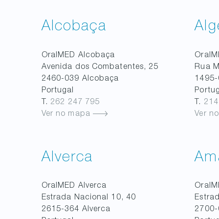
Alcobaça
Alg
OralMED
Alcobaça
Oral
Avenida dos Combatentes, 25
Rua M
2460-039
Alcobaça
1495-
Portugal
Portu
T.
262 247 795
T.
214
Ver no mapa
Ver n
Alverca
Am
OralMED
Alverca
Oral
Estrada Nacional 10, 40
Estrad
2615-364
Alverca
2700-