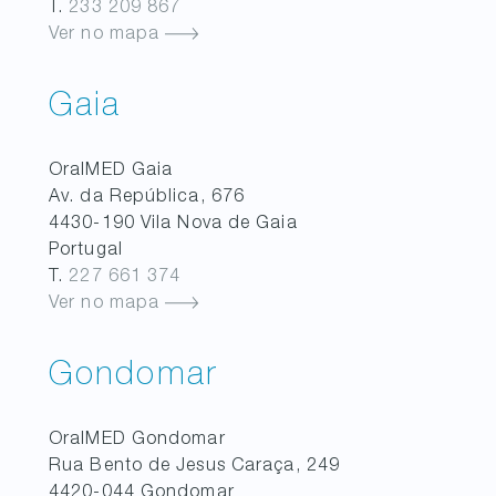
T.
233 209 867
Ver no mapa
Gaia
OralMED
Gaia
Av. da República, 676
4430-190
Vila Nova de Gaia
Portugal
T.
227 661 374
Ver no mapa
Gondomar
OralMED
Gondomar
Rua Bento de Jesus Caraça, 249
4420-044
Gondomar