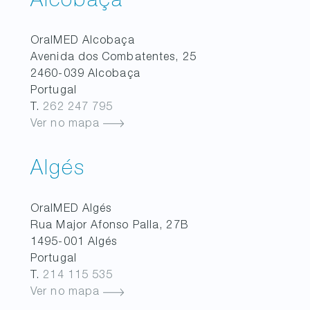
Alcobaça
OralMED
Alcobaça
Avenida dos Combatentes, 25
2460-039
Alcobaça
Portugal
T.
262 247 795
Ver no mapa
Algés
OralMED
Algés
Rua Major Afonso Palla, 27B
1495-001
Algés
Portugal
T.
214 115 535
Ver no mapa