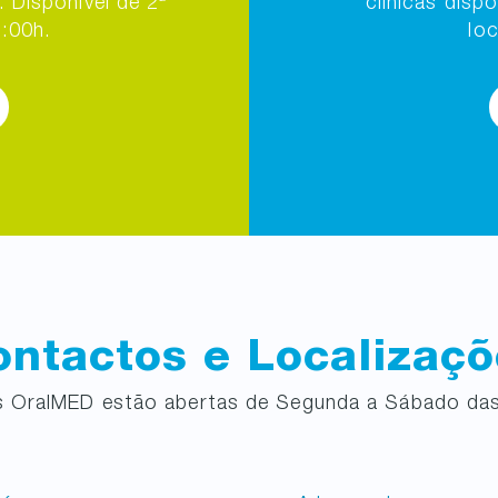
 Disponível de 2ª
clínicas disp
2:00h.
lo
ntactos e Localizaç
as OralMED estão abertas de Segunda a Sábado das