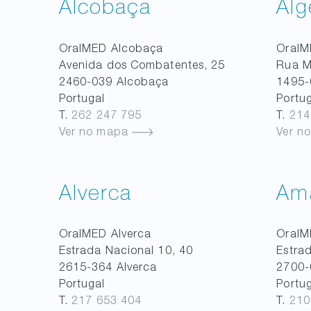
Alcobaça
Alg
OralMED
Alcobaça
Oral
Avenida dos Combatentes, 25
Rua M
2460-039
Alcobaça
1495-
Portugal
Portu
T.
262 247 795
T.
214
Ver no mapa
Ver n
Alverca
Am
OralMED
Alverca
Oral
Estrada Nacional 10, 40
Estrad
2615-364
Alverca
2700-
Portugal
Portu
T.
217 653 404
T.
210