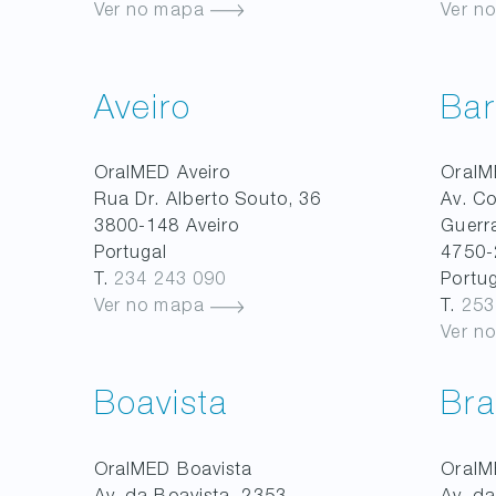
Ver no mapa
Ver n
Aveiro
Bar
OralMED
Aveiro
Oral
Rua Dr. Alberto Souto, 36
Av. C
3800-148
Aveiro
Guerr
Portugal
4750-
T.
234 243 090
Portu
Ver no mapa
T.
253
Ver n
Boavista
Br
OralMED
Boavista
Oral