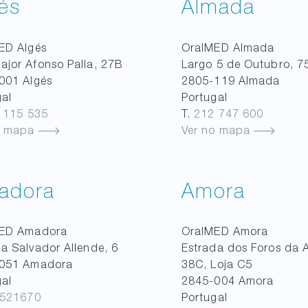
és
Almada
MED
Algés
OralMED
Almada
ajor Afonso Palla, 27B
Largo 5 de Outubro, 7
001
Algés
2805-119
Almada
gal
Portugal
 115 535
T.
212 747 600
o mapa
Ver no mapa
adora
Amora
MED
Amadora
OralMED
Amora
a Salvador Allende, 6
Estrada dos Foros da 
051
Amadora
38C, Loja C5
gal
2845-004
Amora
521670
Portugal