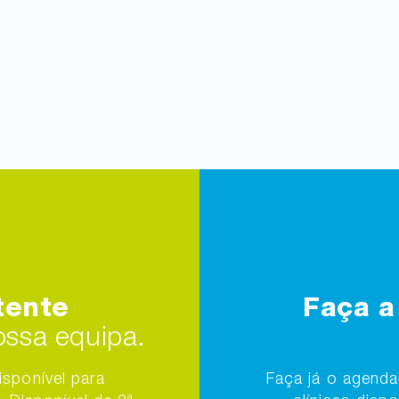
tente
Faça a
ssa equipa.
isponível para
Faça já o agend