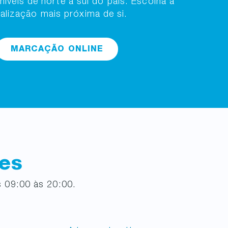
oníveis de norte a sul do país. Escolha a
calização mais próxima de si.
MARCAÇÃO ONLINE
ões
 09:00 às 20:00.