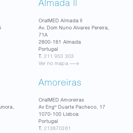
Almada II
OralMED
Almada II
5
Av. Dom Nuno Alvares Pereira,
71A
2800-181
Almada
Portugal
T.
211 953 303
Ver no mapa
Amoreiras
OralMED
Amoreiras
Amora,
Av Engº Duarte Pacheco, 17
1070-100
Lisboa
Portugal
T.
213870361