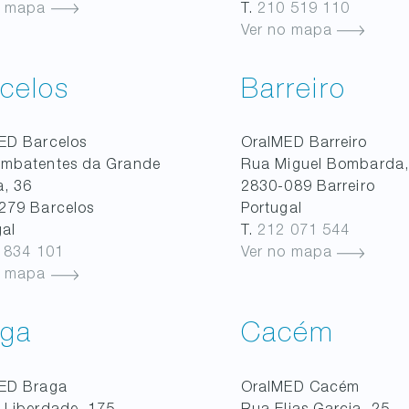
o mapa
T.
210 519 110
Ver no mapa
celos
Barreiro
MED
Barcelos
OralMED
Barreiro
ombatentes da Grande
Rua Miguel Bombarda,
a, 36
2830-089
Barreiro
279
Barcelos
Portugal
gal
T.
212 071 544
 834 101
Ver no mapa
o mapa
aga
Cacém
MED
Braga
OralMED
Cacém