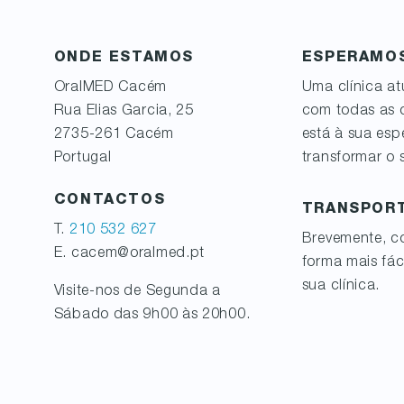
ONDE ESTAMOS
ESPERAMOS
OralMED
Cacém
Uma clínica at
Rua Elias Garcia, 25
com todas as
2735-261
Cacém
está à sua esp
Portugal
transformar o s
CONTACTOS
TRANSPOR
T.
210 532 627
Brevemente, co
E. cacem@oralmed.pt
forma mais fác
sua clínica.
Visite-nos de Segunda a
Sábado das 9h00 às 20h00.