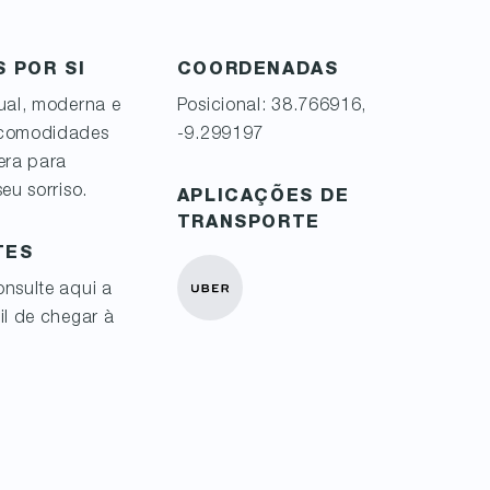
 POR SI
COORDENADAS
ual, moderna e
Posicional: 38.766916,
 comodidades
-9.299197
era para
eu sorriso.
APLICAÇÕES DE
TRANSPORTE
TES
nsulte aqui a
il de chegar à