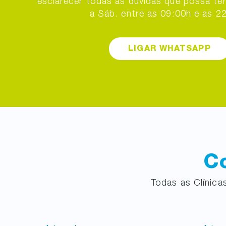
esclarecer todas as dúvidas que possa ter.
a Sáb. entre as 09:00h e as 2
LIGAR WHATSAPP
Co
Todas as Clínic