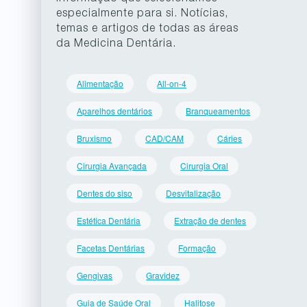
especialmente para si. Notícias,
temas e artigos de todas as áreas
da Medicina Dentária.
Alimentação
All-on-4
Aparelhos dentários
Branqueamentos
Bruxismo
CAD/CAM
Cáries
Cirurgia Avançada
Cirurgia Oral
Dentes do siso
Desvitalização
Estética Dentária
Extração de dentes
Facetas Dentárias
Formação
Gengivas
Gravidez
Guia de Saúde Oral
Halitose