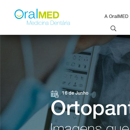
Passar
para
o
A OralMED
conteúdo
principal
16 de Junho
Ortopan