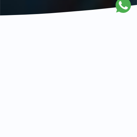
NOTÍCIAS
Implantologia
22 de Novembro
Para muitos Pacientes, falar de pivot ou
implante
é a mesma coisa.
No entanto, a
verdade é que
estes termos não dizem
respeito ao mesmo tratamento.
Perceba
melhor a diferença e esclareça uma das
confusões mais comuns no dia-a-dia das
clínicas.